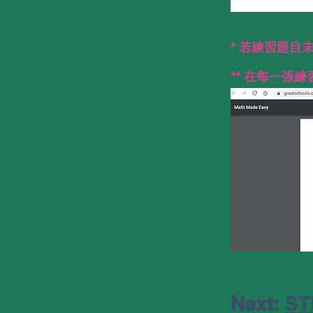
* 若練習題目未能顯示
** 在每一張練
Next:
S