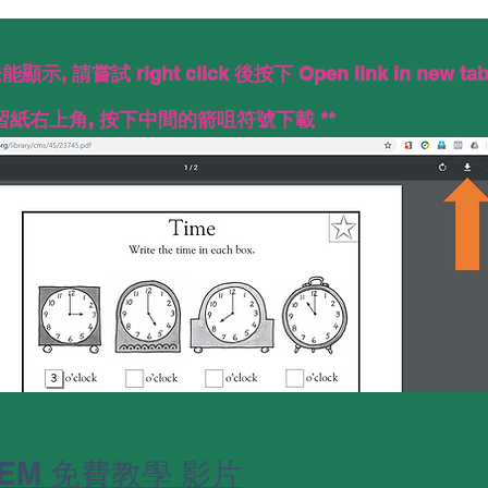
, 請嘗試 right click 後按下 Open link in new ta
習紙右上角, 按下中間的箭咀符號下載 **
TEM 免費教學 影片