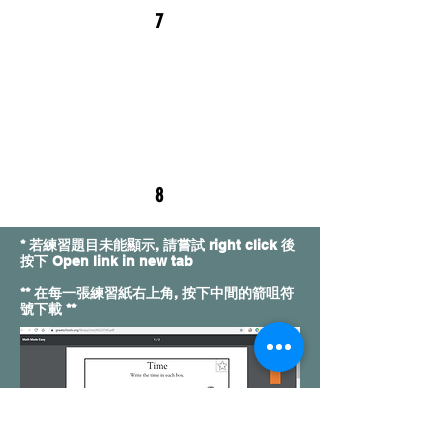
7
8
* 若練習題目未能顯示, 請嘗試 right click 後
按下 Open link in new tab
** 在每一張練習紙右上角, 按下中間的箭咀符
號下載 **