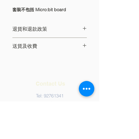
套裝不包括 Micro:bit board
退貨和退款政策
1. 訂單一經確認，將無法取消，不設退
送貨及收費
款服務。
2. 如閣下所收貨品已損壞，請在收貨日
訂單金額（實價）超過HK$500可獲得
後3天內電郵顧客服務部
香港免費標準送貨服務。若金額低過
(info@iamai.hk) 安排換貨/ 退貨，逾期
HK$500會收取HK$50運輸費。
無效。
IAMAI 所售賣的商品送貨服務不包括香
3. 換貨或退貨時必須憑原本所屬正式發
Contact Us
港的禁區範圍和離島 (如: 大嶼山 (東涌
票辦理，每件貨品只限退換一次 (必須
除外)、 坪洲、長洲、南丫島、蒲台
為同款產品)，本公司驗收退貨時將保
Tel:
92761341
島、馬灣和愉景灣)。IAMAI 使用不同
留接受換貨或退貨與否的權利。
Email:
info@iamai.hk
快遞組合，以確保送貨速度快。
4. 顧客服務部將視乎貨源或其他原因安
For oversea (outside Hong Kong)
排退貨或換貨日期並致電通知。
purchase, shipping fee is calculated
聯絡我們
based on the order weight.