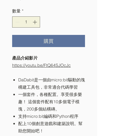
格
數量
*
購買
產品介紹影片
https://youtu.be/FtQ64SJOcJc
DaDabit是一個由micro:bit驅動的塊
構建工具包，非常適合代碼學習
一個套件，各種配置。享受很多樂
趣！ 這個套件配有10多個電子模
塊，200多個結構磚。
支持micro:bit編碼和Python程序
配上10個創意遊戲和建築說明。幫
助您開始吧！