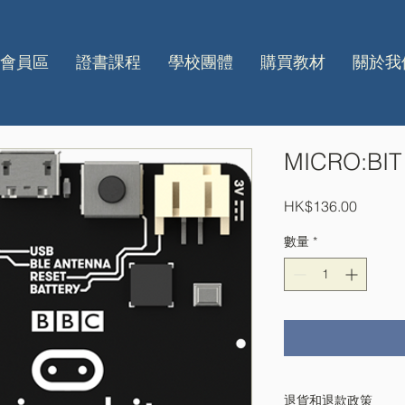
會員區
證書課程
學校團體
購買教材
關於我
MICRO:BIT
價
HK$136.00
格
數量
*
退貨和退款政策