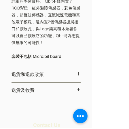
詳細的學習資料。 Qbit不僅內置了
RGB彩燈，紅外避障傳感器，彩色傳感
器，超聲波傳感器，直流減速電機和其
他電子模塊，還內置2個傳感器擴展接
口和擴展孔，與Lego樂高積木兼容你
可以自己擴展它的功能，Qbit將為您提
供無限的可能性！
套裝不包括 Micro:bit board
退貨和退款政策
1. 訂單一經確認，將無法取消，不設退
送貨及收費
款服務。
2. 如閣下所收貨品已損壞，請在收貨日
訂單金額（實價）超過HK$500可獲得
後3天內電郵顧客服務部
香港免費標準送貨服務。若金額低過
(info@iamai.hk) 安排換貨/ 退貨，逾期
HK$500會收取HK$50運輸費。
無效。
IAMAI 所售賣的商品送貨服務不包括香
3. 換貨或退貨時必須憑原本所屬正式發
Contact Us
港的禁區範圍和離島 (如: 大嶼山 (東涌
票辦理，每件貨品只限退換一次 (必須