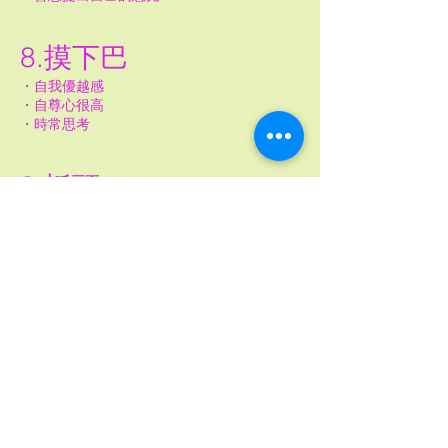
8.摸下巴
・自我優越感
・自尊心很高
・時常思考
9.抓頭
・對事情都考慮深思很久
・很容易躁鬱
・有一點負面感情
快點分享給朋友知道吧！！
Next:
STEM 免費教學 影片
Contact Us