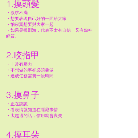
1.摸頭髮
・欲求不滿
・想要表現自己好的一面給大家
・怕寂寞想要與大家一起
・如果是摸劉海，代表不太有自信，又有點神
經質。
2.咬指甲
・非常有壓力
・不想做的事卻必須要做
・達成任務需費一段時間
3.摸鼻子
・正在說謊
・看表情就知道在隱藏事情
・太超過的話，信用就會喪失
4.摸耳朵