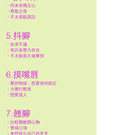
・尚未有獨立心
・尊敬父母
・不太喜歡講話
5.抖腳
・欲求不滿
・有許多壓力存在
・不太能長久做事情
6.摸嘴唇
・壓抑情緒，想要保持鎮定
・大膽行動派
・戀愛達人
7.翹腳
・比較難敞開心胸
・警戒心強
・會想提出自己的意見