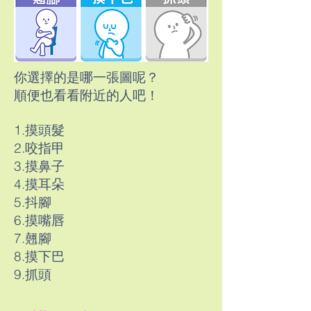
你選擇的是哪一張圖呢？
順便也看看附近的人吧！
1.摸頭髮
2.咬指甲
3.摸鼻子
4.摸耳朵
5.抖腳
6.摸嘴唇
7.翹腳
8.摸下巴
9.抓頭